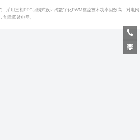
0KW） 采用三相PFC回馈式设计纯数字化PWM整流技术功率因数高，对电
，能量回馈电网。