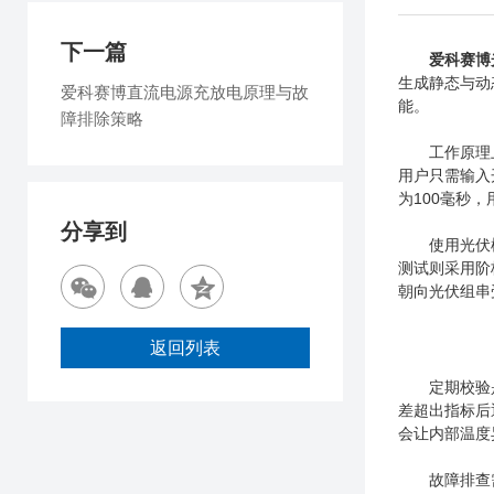
下一篇
爱科赛博
生成静态与动
爱科赛博直流电源充放电原理与故
能。
障排除策略
工作原理上，
用户只需输入
为100毫秒
分享到
使用光伏模拟
测试则采用阶
朝向光伏组串
返回列表
定期校验
差超出指标后
会让内部温度
故障排查需循