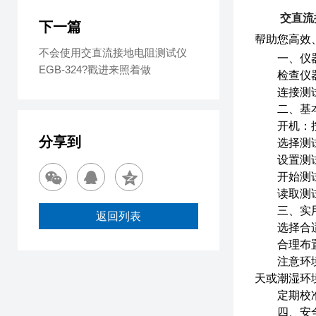
交直流
下一篇
帮助您高效
不会使用交直流接地电阻测试仪
一、仪器
EGB-324?戳进来照着做
检查仪器：
连接测试线
二、基本
开机：按下
分享到
选择测试模
设置测试参
开始测试：
读取测试结
三、实用
返回列表
选择合适的
合理布置测
注意环境因
天或潮湿环
定期校准仪
四、安全