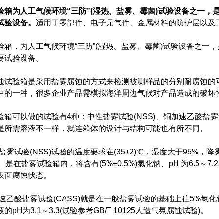
验箱为人工气候环境“三防”(湿热、盐雾、霉菌)试验设备之一
试验设备。
适用于零部件、电子元气件、金属材料的防护层以及
，为人工气候环境“三防”(湿热、盐雾、霉菌)试验设备之一
要试验设备。
验箱是采用盐雾腐蚀的方式来检测被测样品的分别耐腐蚀的可
中的一种，很多企业产品需模拟海洋周边气候对产品造成的破坏
可以做的试验有4种：中性盐雾试验(NSS)、铜加速乙酸盐雾试验
是所需溶液不一样，就连箱体的设计与结构可能也有所不同。
验(NSS)试验的温度要求在(35±2)℃，湿度大于95%，降雾量为1～2
/cm2)。是在盐雾试验箱内，将含有(5%±0.5%)氯化钠、pH 为
表面腐蚀状态。
乙酸盐雾试验(CASS)就是在一般盐雾试验的基础上往5%氯化钠
pH为3.1～3.3(试验参考GB/T 10125人造气氛腐蚀试验)。