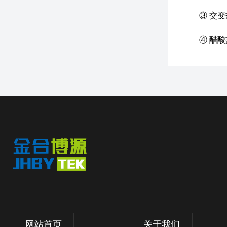
③ 交变盐
④ 醋酸盐
网站首页
关于我们