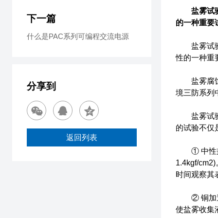
盐
雾试
下一篇
的一种重要
什么是PAC系列可编程交流电源
盐雾试验箱
性的一种重
盐雾腐蚀试
分享到
境三防系列
盐雾试验箱
的试验不仅
返回列表
① 中性盐雾试
1.4kgf
时间观察其
② 铜加速
使盐雾收集液的