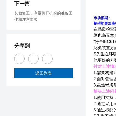
下一篇
长假复工，测量机开机前的准备工
市场预期：
作和注意事项
希望能更加高效
在品质检查
终也毫无意
“符合IE
分享到
此类装置方
S先生在环
他更好的方
针对上述情
1.需要构建
返回列表
2.面对管
3.虽然考
解决上述问
1.使用支持
2.通过采用
3.通过标