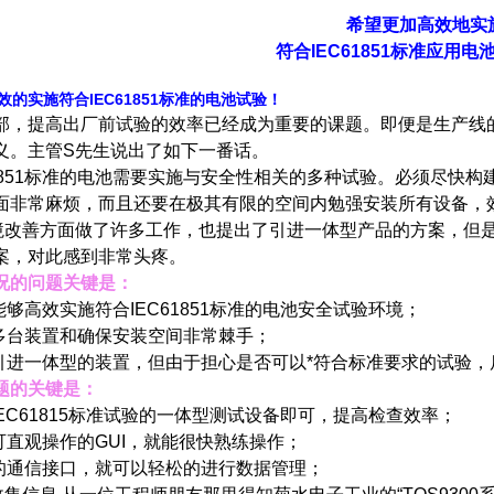
希望更加高效地实
符合IEC61851标准应用
的实施符合IEC61851标准的电池试验！
部，提高出厂前试验的效率已经成为重要的课题。即便是生产线
义。主管S先生说出了如下一番话。
C61851标准的电池需要实施与安全性相关的多种试验。必须尽
面非常麻烦，而且还要在极其有限的空间内勉强安装所有设备，
境改善方面做了许多工作，也提出了引进一体型产品的方案，但
案，对此感到非常头疼。
况的问题关键是：
能够高效实施符合IEC61851标准的电池安全试验环境；
理多台装置和确保安装空间非常棘手；
虑引进一体型的装置，但由于担心是否可以*符合标准要求的试验
题的关键是：
IEC61815标准试验的一体型测试设备即可，提高检查效率；
可直观操作的GUI，就能很快熟练操作；
配的通信接口，就可以轻松的进行数据管理；